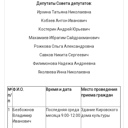
Депутаты Совета депутатов:
Ирхина Татьяна Николаевна
Кобзев Антон Иванович
Костерин Андрей Юрьевич
Махамаев Ибрагим Сайдрахманович
Рожкова Ольга Александровна
Савков Никита Сергеевич
Филимонова Надежа Андреевна
Яколвева Инна Николаевна
№
Ф.И.О.
Время и дата
Место проведения
п/
приема граждан
п
1
Безбожнов
Последняя среда
Здание Кировского
Владимир
месяца 9.00-12.00
дома культуры
Иванович