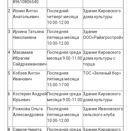
89610806540
2
Ионин Антон
Последний
Здание Кировского
Анатольевич
четверг месяца
дома культуры
10.00-12.00
3
Ирхина Татьяна
Последняя
Здание
Николаевна
пятница месяца
ООО«Райагрострой»
10.00-12.00
4
Махамаев
Последняя среда
Здание Кировского
Ибрагим
месяца 9.00-11.00
дома культуры с
Сайдрахманович
торца
5
Кобзев Антон
Последняя
ТОС «Зеленый бор»
Иванович
пятница месяца
15.00-17.00
6
Костерин Андрей
Последняя среда
Здание Кировского
Юрьевич
месяца 9.00-11.00
дома культуры
7
Рожкова Ольга
Последняя
Здание Ивановского
Александровна
пятница месяца
сельского клуба
10.00-12.00
8
Савков Никита
Последняя среда
Здание Кировского