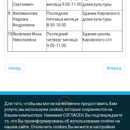
Сергеевич
месяца 9.00-11.00
дома культуры
9
Филимонова
Последняя
Здание Кировского
Надежа
пятница месяца
дома культуры
Андреевна
8.00-10.00
10
Яковлева Инна
Последний
Здание школы
Николаевна
четверг месяца
Кировского с/п
9.00-11.00
Назад
Вперёд
Для того, чтобы мы могли качественно предоставить Вам
услуги, мы используем cookies, которые сохраняются на
Вашем компьютере. Нажимая СОГЛАСЕН, Вы подтверждаете
то, что Вы проинформированы об использовании cookies на
© 2026
Администрация Кировского сельского поселения
нашем сайте. Отключить cookies Вы можете в настройках
Cветлоярского муниципального района Волгоградской области